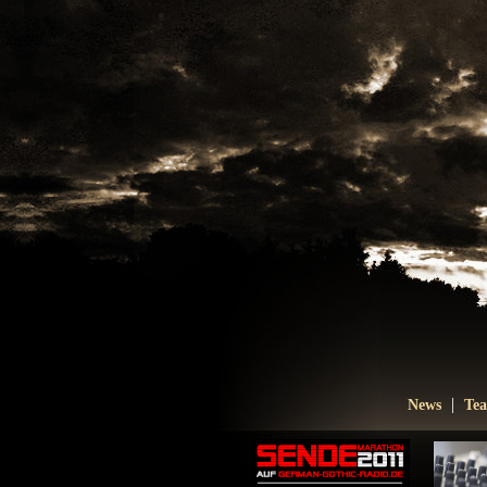
|
News
Te