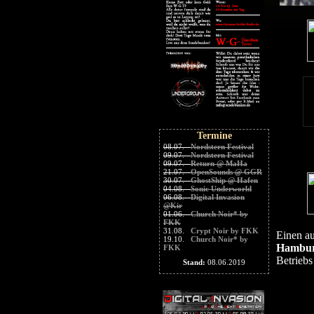
Einen au
Hambu
Betriebs